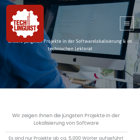
Zum
Inhalt
springen
Unsere jüngsten Projekte in der Softwarelokalisierung & im
technischen Lektorat
Wir zeigen Ihnen die jüngsten Projekte in der
Lokalisierung von Software
Es sind nur Projekte ab ca. 5.000 Wörter aufgeführt