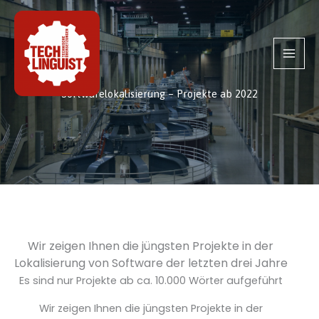
Zum
Inhalt
springen
Softwarelokalisierung – Projekte ab 2022
Wir zeigen Ihnen die jüngsten Projekte in der
Lokalisierung von Software der letzten drei Jahre
Es sind nur Projekte ab ca. 10.000 Wörter aufgeführt
Wir zeigen Ihnen die jüngsten Projekte in der